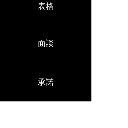
表格
面談
承諾
要達成我們的目標，需要帶有天真善良、
以及能在紀律中創造瘋狂的人。